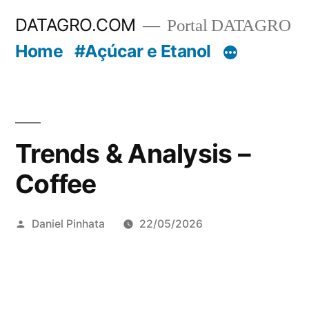
Pular
DATAGRO.COM
Portal DATAGRO
para
Home
#Açúcar e Etanol
o
conteúdo
Trends & Analysis –
Coffee
Publicado
Daniel Pinhata
22/05/2026
por