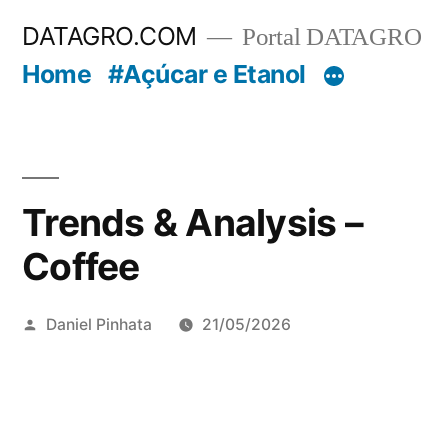
Pular
DATAGRO.COM
Portal DATAGRO
para
Home
#Açúcar e Etanol
o
conteúdo
Trends & Analysis –
Coffee
Publicado
Daniel Pinhata
21/05/2026
por