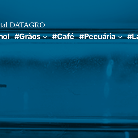
rtal DATAGRO
nol
#Grãos
#Café
#Pecuária
#L