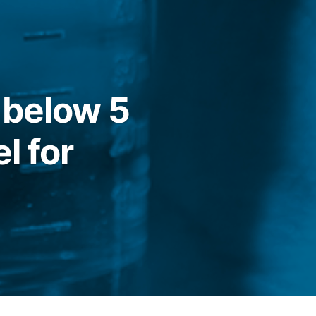
 below 5
l for