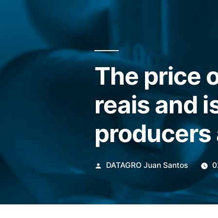
The price 
reais and i
producers 
Publicado
DATAGRO Juan Santos
0
por