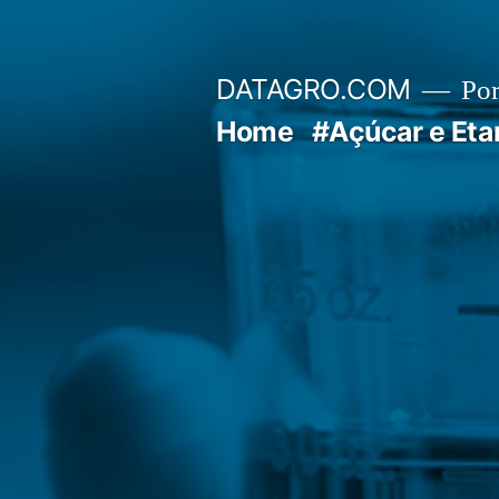
Pular
para
DATAGRO.COM
Po
o
Home
#Açúcar e Eta
conteúdo