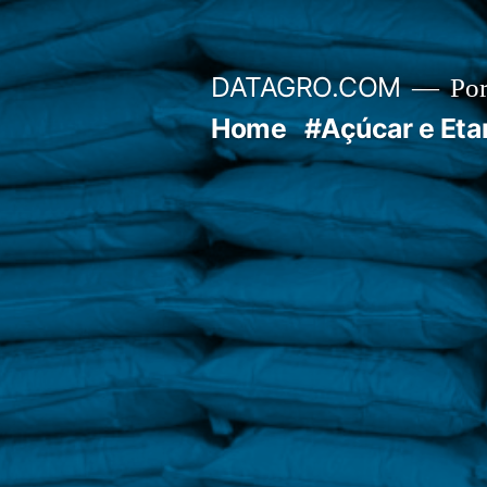
Pular
para
DATAGRO.COM
Po
o
Home
#Açúcar e Eta
conteúdo