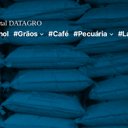
rtal DATAGRO
nol
#Grãos
#Café
#Pecuária
#L