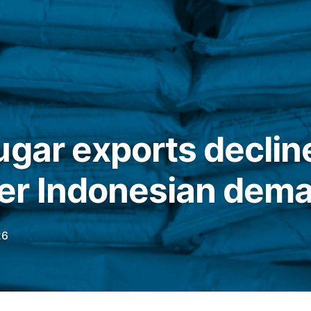
gar exports decline
er Indonesian dem
26