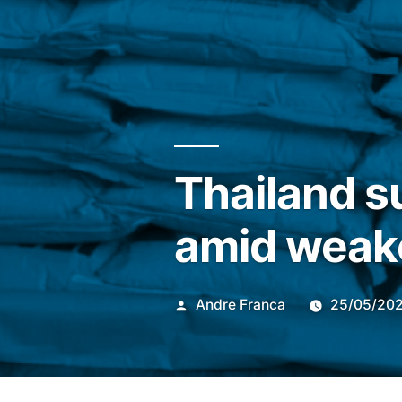
Thailand su
amid weak
Publicado
Andre Franca
25/05/20
por