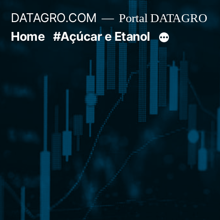
Pular
DATAGRO.COM
Portal DATAGRO
para
Home
#Açúcar e Etanol
o
conteúdo