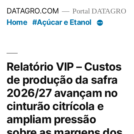
Pular
DATAGRO.COM
Portal DATAGRO
para
Home
#Açúcar e Etanol
o
conteúdo
Relatório VIP – Custos
de produção da safra
2026/27 avançam no
cinturão citrícola e
ampliam pressão
sobre as margens dos