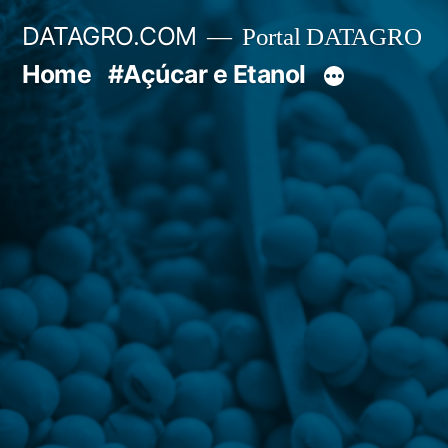
Pular
DATAGRO.COM
Portal DATAGRO
para
Home
#Açúcar e Etanol
o
conteúdo