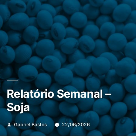
Relatório Semanal –
Soja
Publicado
Gabriel Bastos
22/06/2026
por