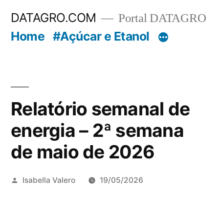
Pular
DATAGRO.COM
Portal DATAGRO
para
Home
#Açúcar e Etanol
o
conteúdo
Relatório semanal de
energia – 2ª semana
de maio de 2026
Publicado
Isabella Valero
19/05/2026
por