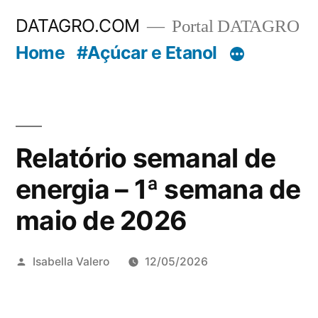
Pular
DATAGRO.COM
Portal DATAGRO
para
Home
#Açúcar e Etanol
o
conteúdo
Relatório semanal de
energia – 1ª semana de
maio de 2026
Publicado
Isabella Valero
12/05/2026
por