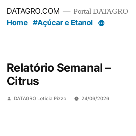
Pular
DATAGRO.COM
Portal DATAGRO
para
Home
#Açúcar e Etanol
o
conteúdo
Relatório Semanal –
Citrus
Publicado
DATAGRO Leticia Pizzo
24/06/2026
por