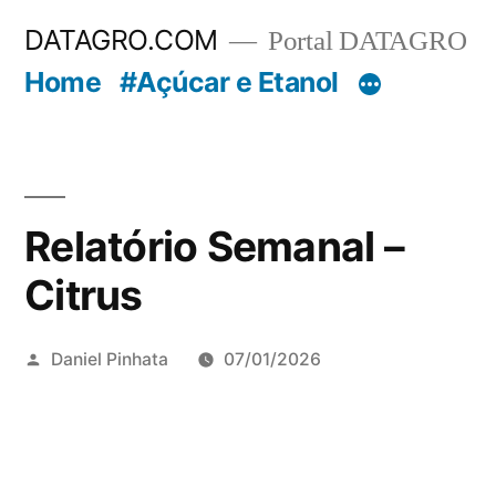
Pular
DATAGRO.COM
Portal DATAGRO
para
Home
#Açúcar e Etanol
o
conteúdo
Relatório Semanal –
Citrus
Publicado
Daniel Pinhata
07/01/2026
por