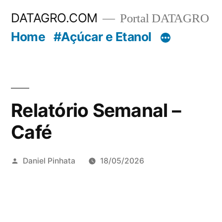
Pular
DATAGRO.COM
Portal DATAGRO
para
Home
#Açúcar e Etanol
o
conteúdo
Relatório Semanal –
Café
Publicado
Daniel Pinhata
18/05/2026
por