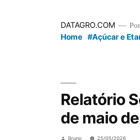
Pular
para
DATAGRO.COM
Po
o
Home
#Açúcar e Eta
conteúdo
Relatório 
de maio d
Publicado
Bruno
25/05/2026