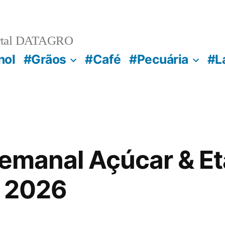
rtal DATAGRO
nol
#Grãos
#Café
#Pecuária
#L
Semanal Açúcar & Et
e 2026