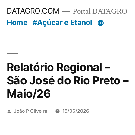
Pular
DATAGRO.COM
Portal DATAGRO
para
Home
#Açúcar e Etanol
o
conteúdo
Relatório Regional –
São José do Rio Preto –
Maio/26
Publicado
João P Oliveira
15/06/2026
por