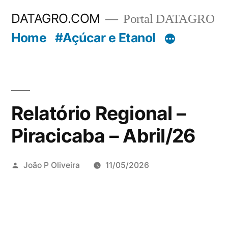
Pular
DATAGRO.COM
Portal DATAGRO
para
Home
#Açúcar e Etanol
o
conteúdo
Relatório Regional –
Piracicaba – Abril/26
Publicado
João P Oliveira
11/05/2026
por