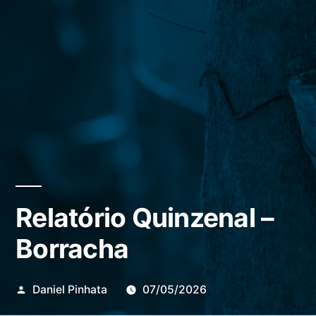
Relatório Quinzenal –
Borracha
Publicado
Daniel Pinhata
07/05/2026
por