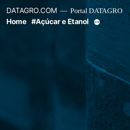
Pular
DATAGRO.COM
Portal DATAGRO
para
Home
#Açúcar e Etanol
o
conteúdo