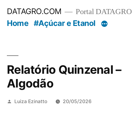
Pular
DATAGRO.COM
Portal DATAGRO
para
Home
#Açúcar e Etanol
o
conteúdo
Relatório Quinzenal –
Algodão
Publicado
Luiza Ezinatto
20/05/2026
por