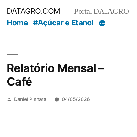
Pular
DATAGRO.COM
Portal DATAGRO
para
Home
#Açúcar e Etanol
o
conteúdo
Relatório Mensal –
Café
Publicado
Daniel Pinhata
04/05/2026
por