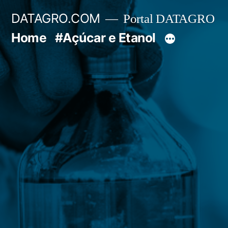
Pular
DATAGRO.COM
Portal DATAGRO
para
Home
#Açúcar e Etanol
o
conteúdo