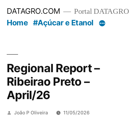
Pular
DATAGRO.COM
Portal DATAGRO
para
Home
#Açúcar e Etanol
o
conteúdo
Regional Report –
Ribeirao Preto –
April/26
Publicado
João P Oliveira
11/05/2026
por