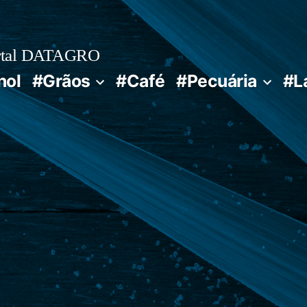
rtal DATAGRO
nol
#Grãos
#Café
#Pecuária
#L