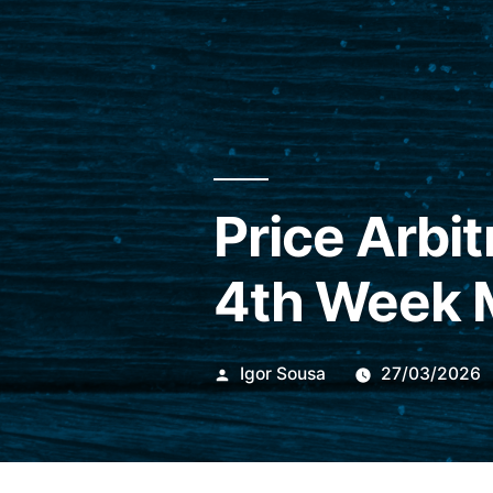
Price Arbit
4th Week 
Publicado
Igor Sousa
27/03/2026
por