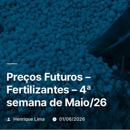
Preços Futuros –
Fertilizantes – 4ª
semana de Maio/26
Publicado
Henrique Lima
01/06/2026
por