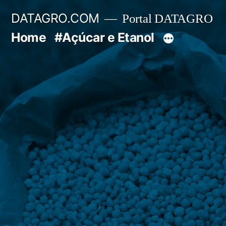
Pular
DATAGRO.COM
Portal DATAGRO
para
Home
#Açúcar e Etanol
o
conteúdo