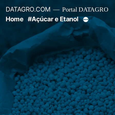
Pular
DATAGRO.COM
Portal DATAGRO
para
Home
#Açúcar e Etanol
o
conteúdo