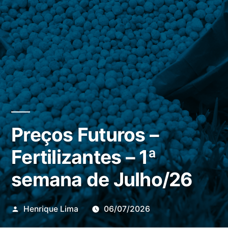
Preços Futuros –
Fertilizantes – 1ª
semana de Julho/26
Publicado
Henrique Lima
06/07/2026
por