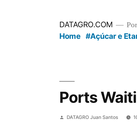
Pular
para
DATAGRO.COM
Po
o
Home
#Açúcar e Eta
conteúdo
Ports Wait
Publicado
DATAGRO Juan Santos
1
por