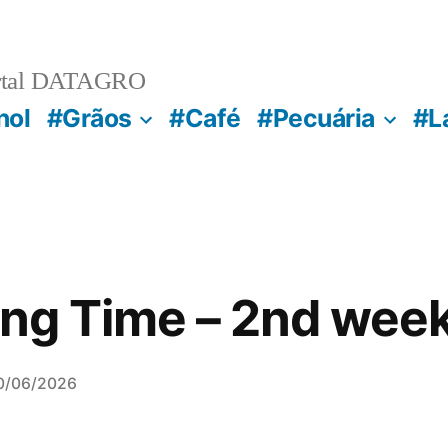
rtal DATAGRO
nol
#Grãos
#Café
#Pecuária
#L
ing Time – 2nd week
0/06/2026