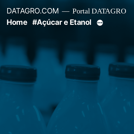
Pular
DATAGRO.COM
Portal DATAGRO
para
Home
#Açúcar e Etanol
o
conteúdo