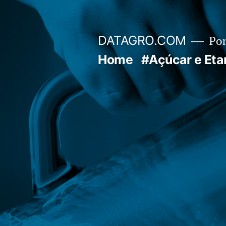
Pular
para
DATAGRO.COM
Po
o
Home
#Açúcar e Eta
conteúdo