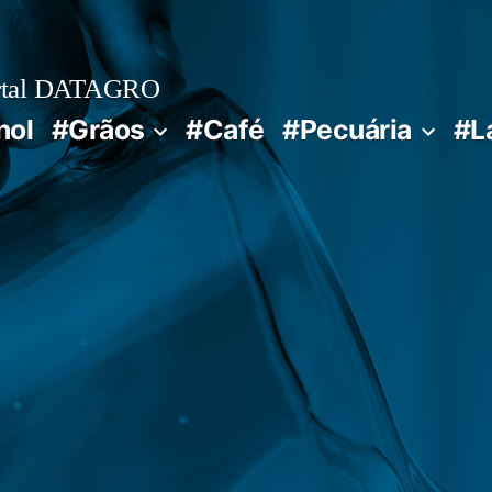
rtal DATAGRO
nol
#Grãos
#Café
#Pecuária
#L