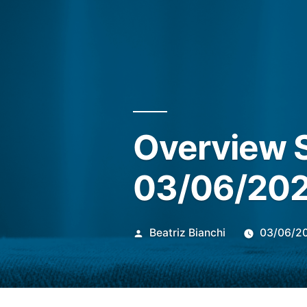
Overview S
03/06/20
Publicado
Beatriz Bianchi
03/06/2
por