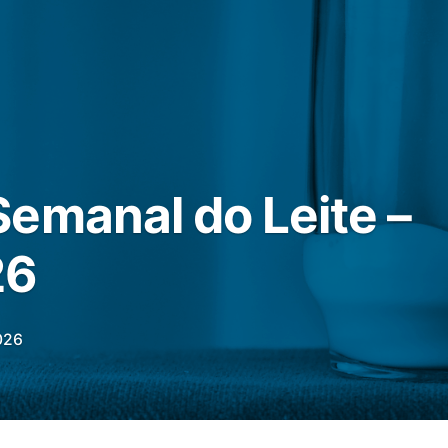
emanal do Leite –
26
026