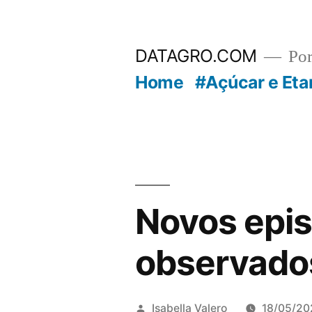
Pular
para
DATAGRO.COM
Po
o
Home
#Açúcar e Eta
conteúdo
Novos epis
observados
Publicado
Isabella Valero
18/05/20