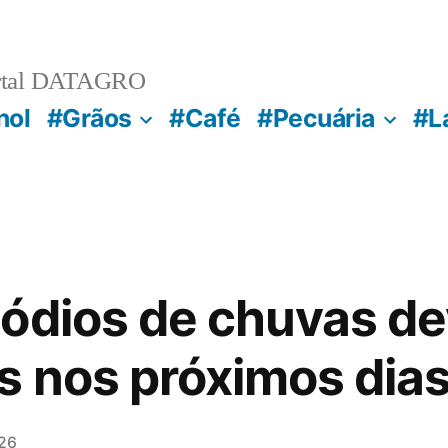
rtal DATAGRO
nol
#Grãos
#Café
#Pecuária
#L
ódios de chuvas d
 nos próximos dia
26