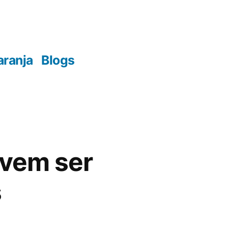
aranja
Blogs
evem ser
s