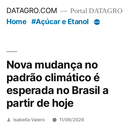
Pular
DATAGRO.COM
Portal DATAGRO
para
Home
#Açúcar e Etanol
o
conteúdo
Nova mudança no
padrão climático é
esperada no Brasil a
partir de hoje
Publicado
Isabella Valero
11/06/2026
por