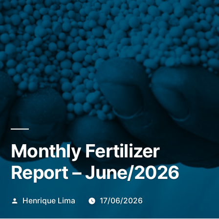
Monthly Fertilizer
Report – June/2026
Publicado
Henrique Lima
17/06/2026
por