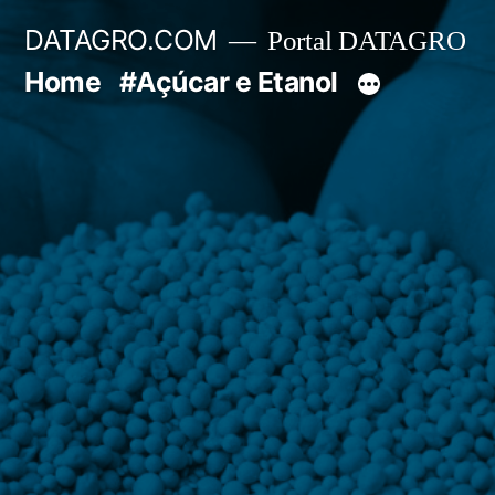
Pular
DATAGRO.COM
Portal DATAGRO
para
Home
#Açúcar e Etanol
o
conteúdo