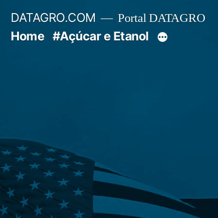
Pular
DATAGRO.COM
Portal DATAGRO
para
Home
#Açúcar e Etanol
o
conteúdo