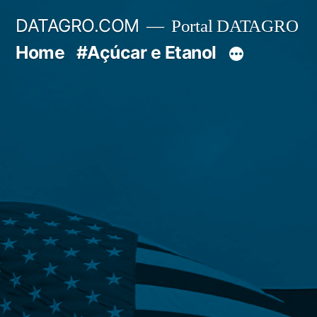
Pular
DATAGRO.COM
Portal DATAGRO
para
Home
#Açúcar e Etanol
o
conteúdo