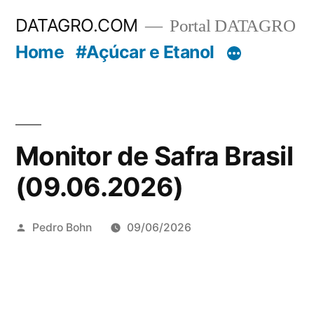
Pular
DATAGRO.COM
Portal DATAGRO
para
Home
#Açúcar e Etanol
o
conteúdo
Monitor de Safra Brasil
(09.06.2026)
Publicado
Pedro Bohn
09/06/2026
por