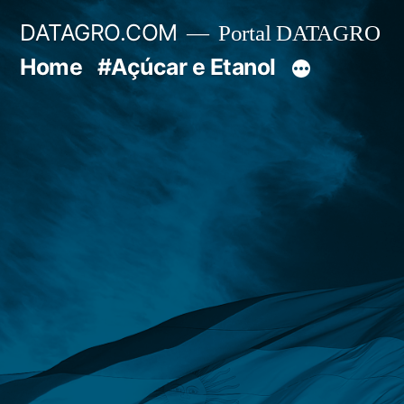
Pular
DATAGRO.COM
Portal DATAGRO
para
Home
#Açúcar e Etanol
o
conteúdo