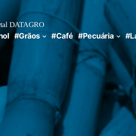
rtal DATAGRO
nol
#Grãos
#Café
#Pecuária
#L