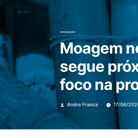
Moagem no 
segue próx
foco na pr
Publicado
Andre Franca
17/06/202
por