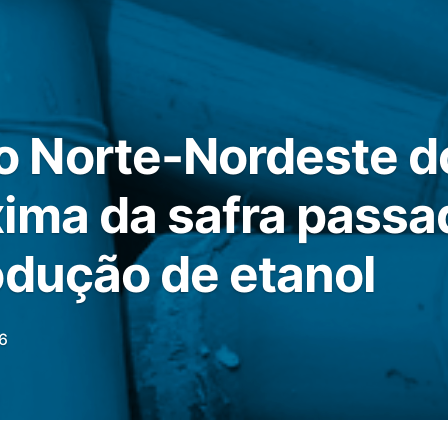
Norte-Nordeste do
ima da safra passa
odução de etanol
6