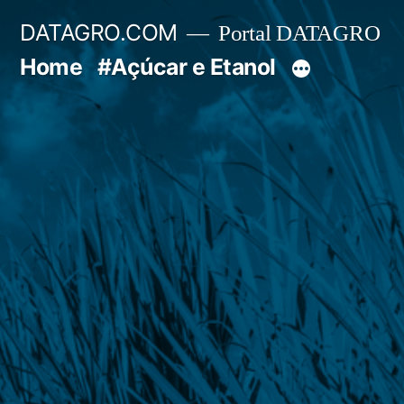
Pular
DATAGRO.COM
Portal DATAGRO
para
Home
#Açúcar e Etanol
o
conteúdo