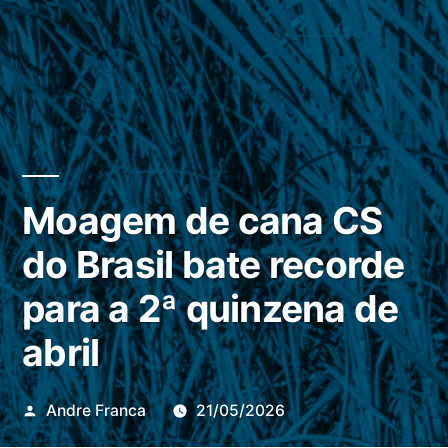
Moagem de cana CS
do Brasil bate recorde
para a 2ª quinzena de
abril
Publicado
Andre Franca
21/05/2026
por