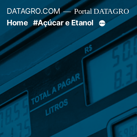
Pular
DATAGRO.COM
Portal DATAGRO
para
Home
#Açúcar e Etanol
o
conteúdo