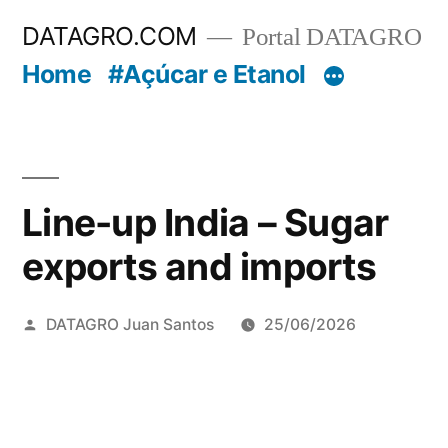
Pular
DATAGRO.COM
Portal DATAGRO
para
Home
#Açúcar e Etanol
o
conteúdo
Line-up India – Sugar
exports and imports
Publicado
DATAGRO Juan Santos
25/06/2026
por