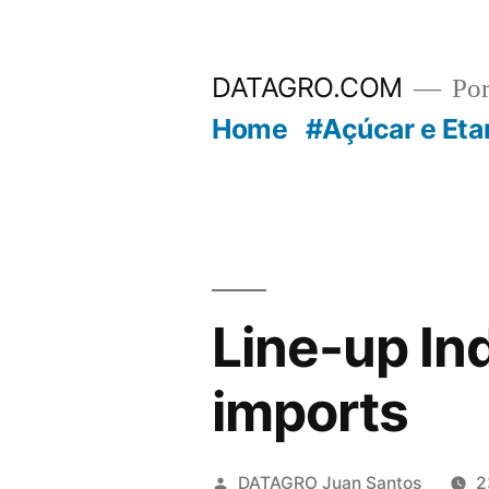
Pular
para
DATAGRO.COM
Po
o
Home
#Açúcar e Eta
conteúdo
Line-up In
imports
Publicado
DATAGRO Juan Santos
2