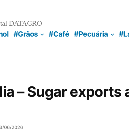
rtal DATAGRO
nol
#Grãos
#Café
#Pecuária
#L
dia – Sugar exports
3/06/2026