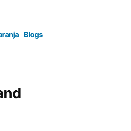
aranja
Blogs
 and