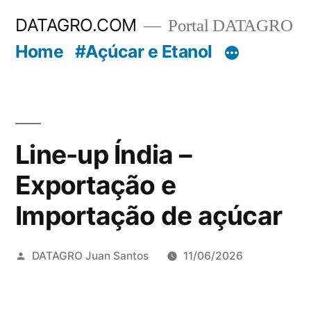
Pular
DATAGRO.COM
Portal DATAGRO
para
Home
#Açúcar e Etanol
o
conteúdo
Line-up Índia –
Exportação e
Importação de açúcar
Publicado
DATAGRO Juan Santos
11/06/2026
por