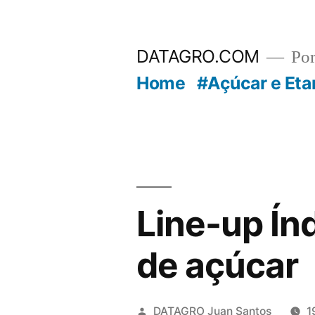
Pular
para
DATAGRO.COM
Po
o
Home
#Açúcar e Eta
conteúdo
Line-up Ín
de açúcar
Publicado
DATAGRO Juan Santos
1