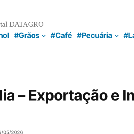
rtal DATAGRO
nol
#Grãos
#Café
#Pecuária
#L
dia – Exportação e 
9/05/2026