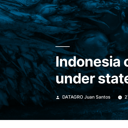
Indonesia c
under stat
Publicado
DATAGRO Juan Santos
2
por