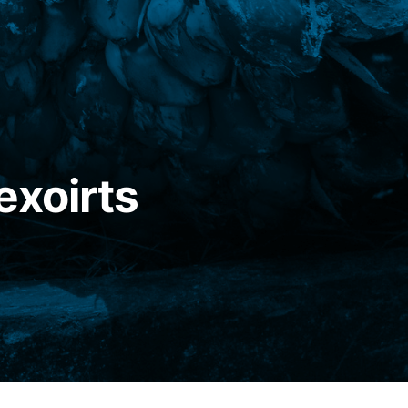
exoirts