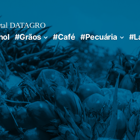
rtal DATAGRO
nol
#Grãos
#Café
#Pecuária
#L