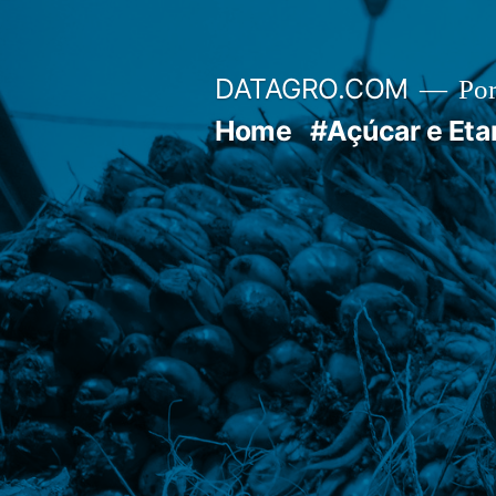
Pular
para
DATAGRO.COM
Po
o
Home
#Açúcar e Eta
conteúdo