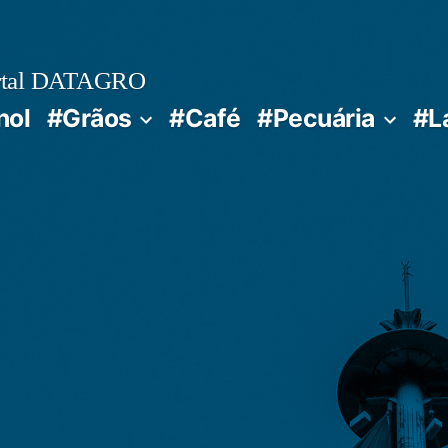
rtal DATAGRO
nol
#Grãos
#Café
#Pecuária
#L