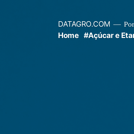
Pular
para
DATAGRO.COM
Po
o
Home
#Açúcar e Eta
conteúdo