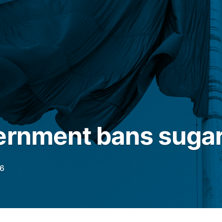
ernment bans sugar
26