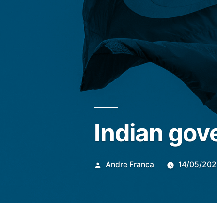
Indian gov
Publicado
Andre Franca
14/05/20
por