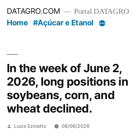
Pular
DATAGRO.COM
Portal DATAGRO
para
Home
#Açúcar e Etanol
o
conteúdo
In the week of June 2,
2026, long positions in
soybeans, corn, and
wheat declined.
Publicado
Luiza Ezinatto
08/06/2026
por