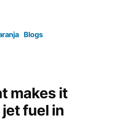
aranja
Blogs
t makes it
jet fuel in