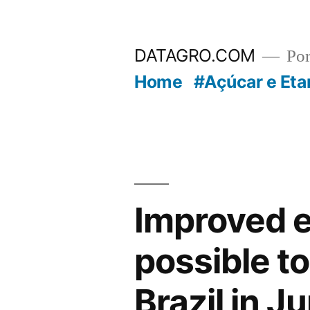
Pular
para
DATAGRO.COM
Po
o
Home
#Açúcar e Eta
conteúdo
Improved e
possible to
Brazil in J