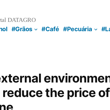
rtal DATAGRO
nol
#Grãos
#Café
#Pecuária
#L
xternal environmen
 reduce the price of 
une