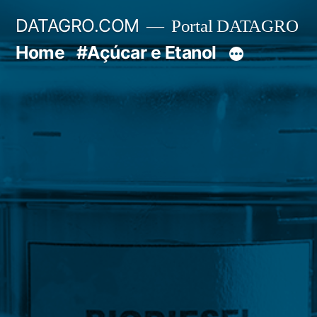
Pular
DATAGRO.COM
Portal DATAGRO
para
Home
#Açúcar e Etanol
o
conteúdo