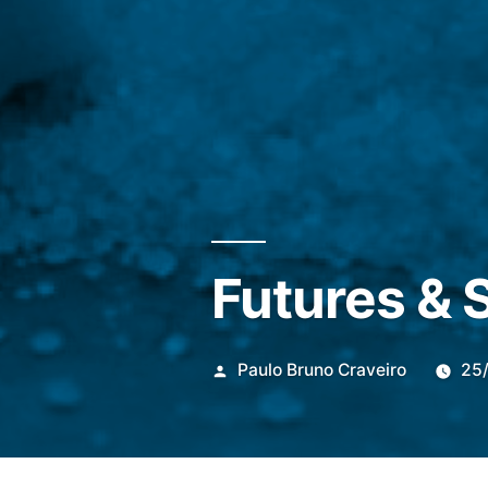
Futures & 
Publicado
Paulo Bruno Craveiro
25
por