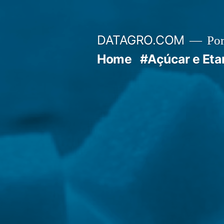
Pular
para
DATAGRO.COM
Po
o
Home
#Açúcar e Eta
conteúdo