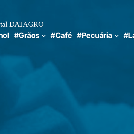
rtal DATAGRO
nol
#Grãos
#Café
#Pecuária
#L