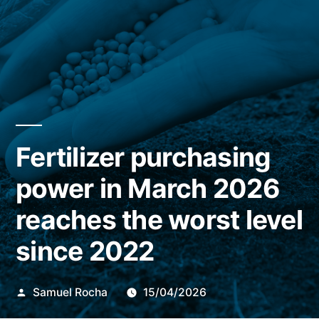
Fertilizer purchasing
power in March 2026
reaches the worst level
since 2022
Publicado
Samuel Rocha
15/04/2026
por