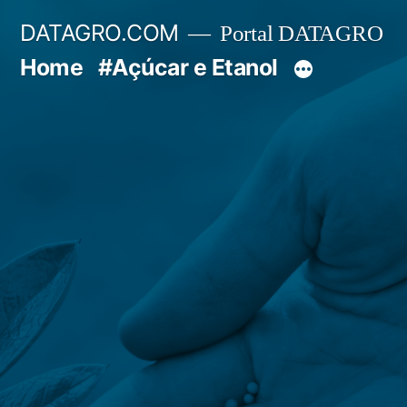
Pular
DATAGRO.COM
Portal DATAGRO
para
Home
#Açúcar e Etanol
o
conteúdo