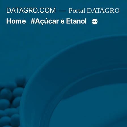
Pular
DATAGRO.COM
Portal DATAGRO
para
Home
#Açúcar e Etanol
o
conteúdo