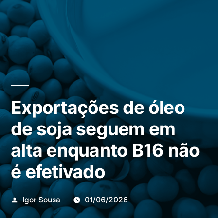
Exportações de óleo
de soja seguem em
alta enquanto B16 não
é efetivado
Publicado
Igor Sousa
01/06/2026
por