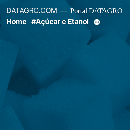
Pular
DATAGRO.COM
Portal DATAGRO
para
Home
#Açúcar e Etanol
o
conteúdo