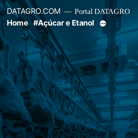
Pular
DATAGRO.COM
Portal DATAGRO
para
Home
#Açúcar e Etanol
o
conteúdo